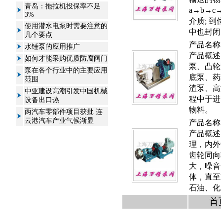
青岛：拖拉机投保率不足
a→b→
3%
介质; 
使用潜水电泵时需要注意的
中也封闭了
几个要点
产品名称
水锤泵的应用推广
产品概述
如何才能采购优质防腐阀门
泵、凸轮
泵在各个行业中的主要应用
底泵、药
范围
渣泵、高
中亚建设高潮引发中国机械
程中于进
设备出口热
物料。
两汽车零部件项目获批 连
云港汽车产业气候渐显
产品名称
产品概述
理，内外
齿轮同向
大，噪音
体，直至
石油、化
首