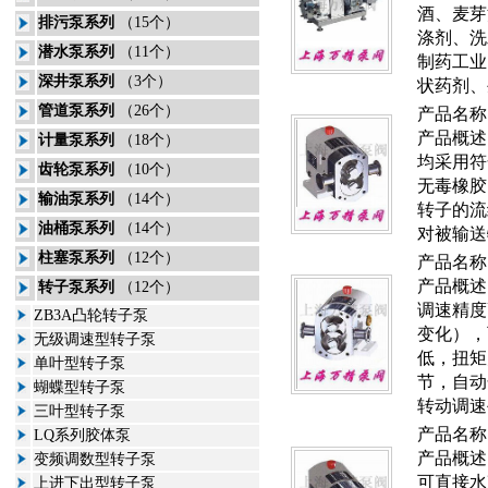
酒、麦芽
排污泵系列
（15个）
涤剂、洗
潜水泵系列
（11个）
制药工业
深井泵系列
（3个）
状药剂、
管道泵系列
（26个）
产品名称
产品概述
计量泵系列
（18个）
均采用符
齿轮泵系列
（10个）
无毒橡胶
输油泵系列
（14个）
转子的流
油桶泵系列
（14个）
对被输送
柱塞泵系列
（12个）
产品名称
产品概述
转子泵系列
（12个）
调速精度
ZB3A凸轮转子泵
变化），
无级调速型转子泵
低，扭矩
单叶型转子泵
节，自动
蝴蝶型转子泵
转动调速
三叶型转子泵
产品名称
LQ系列胶体泵
产品概述
变频调数型转子泵
可直接水
上进下出型转子泵