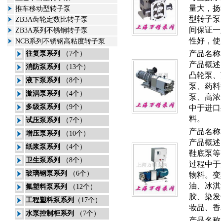
量大，扬
推车移动型转子泵
型转子泵
ZB3A齿轮定数比转子泵
间保证一
ZB3A系列不锈钢转子泵
性好，使
NCB系列不锈钢高粘度转子泵
产品名称
往复泵系列
（7个）
产品概述
消防泵系列
（13个）
凸轮泵
、
液下泵系列
（8个）
泵
、
药料
漩涡泵系列
（4个）
泵
、
高浓
多级泵系列
（9个）
中于进口
料。
试压泵系列
（7个）
产品名称
增压泵系列
（10个）
产品概述
纸浆泵系列
（4个）
鞋底泵
等
卫生泵系列
（8个）
过程中于
玻璃钢泵系列
（6个）
物料。变
油、冰淇
氟塑料泵系列
（12个）
胶、染发
工程塑料泵系列
（17个）
妆品、香
水泵控制柜系列
（7个）
产品名称