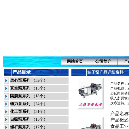
网站首页
公司简介
产
产品目录
转子泵产品详
离心泵系列
（32个）
产品名称：
真空泵系列
（15个）
产品概述：Z
步反向转动的
隔膜泵系列
（18个）
吸入所要输
次序运转。
磁力泵系列
（24个）
化工泵系列
（31个）
产品名称
自吸泵系列
（15个）
产品概述
食品工业
螺杆泵系列
（17个）