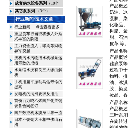
成套供水设备系列
（18个
产品概述
其它泵系列
（3个）
奶油、冰
凝胶、染
行业新闻/技术文章
化妆品、
行业新闻
点击查看更多
树脂、聚
重型货车行当或将步入外延
脂、石油
式丰富的阶段
皮革 等
主力资金流入，印刷等财物
产品名称
异军突起
产品概述
浅析污水污物潜水机械泵运
用寿数的成绩
鞋底泵等
过程中于
水泵缩水没有良三大缘由解
析
物料。推
手机用扁平振动马达寿命的
油、冰淇
提高
胶、染发
发电机的润滑要求及用油
妆品、香
首份百万吨乙烯国产化关键
产品名称
设备合同签订
产品概述
国产数控机床跻身世界一流
三叶泵,
日本不锈钢大王相中佛山石
在旋转过
湾
输送的物