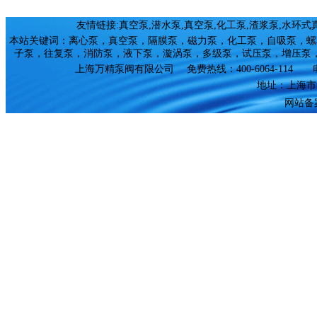
友情链接:
真空泵
,
潜水泵
,
真空泵
,
化工泵
,
渣浆泵
,
水环式
本站关键词：
离心泵
，
真空泵
，
隔膜泵
，
磁力泵
，
化工泵
，
自吸泵
，
螺
子泵
，
往复泵
，
消防泵
，
液下泵
，
漩涡泵
，
多级泵
，
试压泵
，
增压泵
上海万精泵阀有限公司
免费热线：400-6064-114 电
地址：上海市
网站备案